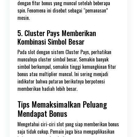
dengan fitur bonus yang muncul setelah beberapa
spin. Fenomena ini disebut sebagai “pemanasan”
mesin.
5. Cluster Pays Memberikan
Kombinasi Simbol Besar
Pada slot dengan sistem Cluster Pays, perhatikan
munculnya cluster simbol besar. Semakin banyak
simbol berkumpul, semakin tinggi kemungkinan fitur
bonus atau multiplier muncul. Ini sering menjadi
indikator bahwa putaran berikutnya berpotensi
memberikan hadiah lebih besar.
Tips Memaksimalkan Peluang
Mendapat Bonus
Mengetahui ciri-ciri slot yang siap memberikan bonus
saja tidak cukup. Pemain juga bisa mengaplikasikan