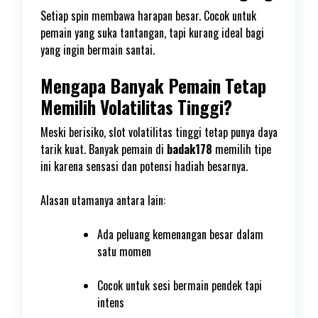
Setiap spin membawa harapan besar. Cocok untuk
pemain yang suka tantangan, tapi kurang ideal bagi
yang ingin bermain santai.
Mengapa Banyak Pemain Tetap
Memilih Volatilitas Tinggi?
Meski berisiko, slot volatilitas tinggi tetap punya daya
tarik kuat. Banyak pemain di
badak178
memilih tipe
ini karena sensasi dan potensi hadiah besarnya.
Alasan utamanya antara lain:
Ada peluang kemenangan besar dalam
satu momen
Cocok untuk sesi bermain pendek tapi
intens