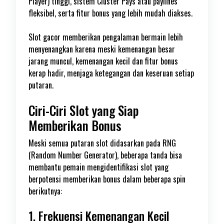
Player) tinggi, sistem Cluster Pays atau paylines
fleksibel, serta fitur bonus yang lebih mudah diakses.
Slot gacor memberikan pengalaman bermain lebih
menyenangkan karena meski kemenangan besar
jarang muncul, kemenangan kecil dan fitur bonus
kerap hadir, menjaga ketegangan dan keseruan setiap
putaran.
Ciri-Ciri Slot yang Siap
Memberikan Bonus
Meski semua putaran slot didasarkan pada RNG
(Random Number Generator), beberapa tanda bisa
membantu pemain mengidentifikasi slot yang
berpotensi memberikan bonus dalam beberapa spin
berikutnya:
1. Frekuensi Kemenangan Kecil