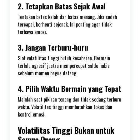
2. Tetapkan Batas Sejak Awal
Tentukan batas kalah dan batas menang. Jika sudah
tercapai, berhenti sejenak. Ini penting agar tidak
terbawa emosi.
3. Jangan Terburu-buru
Slot volatilitas tinggi butuh kesabaran. Bermain
terlalu agresif justru mempercepat saldo habis
sebelum momen bagus datang.
4. Pilih Waktu Bermain yang Tepat
Mainlah saat pikiran tenang dan tidak sedang terburu
waktu. Volatilitas tinggi membutuhkan fokus dan
kontrol emosi.
Volatilitas Tinggi Bukan untuk
Semua Orang