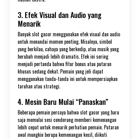
3. Efek Visual dan Audio yang
Menarik
Banyak slot gacor menggunakan efek visual dan audio
untuk menandai momen penting. Misalnya, simbol
yang berkilau, cahaya yang berkedip, atau musik yang
berubah menjadi lebih dramatis. Efek ini sering
menjadi pertanda bahwa fitur bonus atau putaran
khusus sedang dekat. Pemain yang jeli dapat
menggunakan tanda-tanda ini untuk mempersiapkan
taruhan atau strategi.
4. Mesin Baru Mulai “Panaskan”
Beberapa pemain percaya bahwa slot gacor yang baru
saja memulai sesi cenderung memberi kemenangan
lebih cepat untuk menarik perhatian pemain. Putaran
awal mungkin berupa kemenangan kecil, diikuti