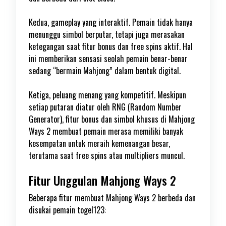
Kedua, gameplay yang interaktif. Pemain tidak hanya
menunggu simbol berputar, tetapi juga merasakan
ketegangan saat fitur bonus dan free spins aktif. Hal
ini memberikan sensasi seolah pemain benar-benar
sedang “bermain Mahjong” dalam bentuk digital.
Ketiga, peluang menang yang kompetitif. Meskipun
setiap putaran diatur oleh RNG (Random Number
Generator), fitur bonus dan simbol khusus di Mahjong
Ways 2 membuat pemain merasa memiliki banyak
kesempatan untuk meraih kemenangan besar,
terutama saat free spins atau multipliers muncul.
Fitur Unggulan Mahjong Ways 2
Beberapa fitur membuat Mahjong Ways 2 berbeda dan
disukai pemain togel123: