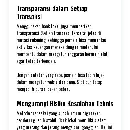
Transparansi dalam Setiap
Transaksi
Menggunakan bank lokal juga memberikan
transparansi. Setiap transaksi tercatat jelas di
mutasi rekening, sehingga pemain bisa memantau
aktivitas keuangan mereka dengan mudah. Ini
membantu dalam mengatur anggaran bermain slot
agar tetap terkendali.
Dengan catatan yang rapi, pemain bisa lebih bijak
dalam mengatur waktu dan dana. Slot pun tetap
menjadi hiburan, bukan beban.
Mengurangi Risiko Kesalahan Teknis
Metode transaksi yang sudah umum digunakan
cenderung lebih stabil. Bank lokal memiliki sistem
yang matang dan jarang mengalami gangguan. Hal ini