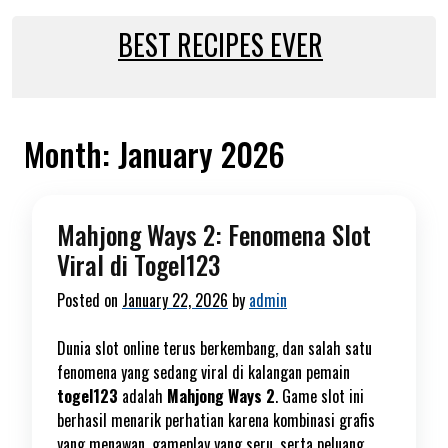
Skip
to
BEST RECIPES EVER
content
Month:
January 2026
Mahjong Ways 2: Fenomena Slot
Viral di Togel123
Posted on
January 22, 2026
by
admin
Dunia slot online terus berkembang, dan salah satu
fenomena yang sedang viral di kalangan pemain
togel123
adalah
Mahjong Ways 2
. Game slot ini
berhasil menarik perhatian karena kombinasi grafis
yang menawan, gameplay yang seru, serta peluang