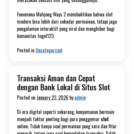
Fenomena Mahjong Ways 2 membuktikan bahwa slot
modern bisa lebih dari sekadar permainan, tetapi juga
pengalaman interaktif yang viral dan menghibur bagi
komunitas togel123.
Posted in
Uncategorized
Transaksi Aman dan Cepat
dengan Bank Lokal di Situs Slot
Posted on
January 22, 2026
by
admin
Di era digital seperti sekarang, kenyamanan bermain
menjadi faktor penting bagi para penggemar
slot
online. Tidak hanya soal permainan yang seru dan fitur
menarik, tetapi juga soal kemudahan transaksi. Salah