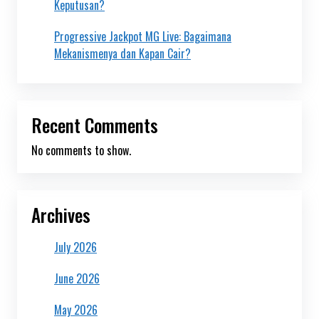
Keputusan?
Progressive Jackpot MG Live: Bagaimana
Mekanismenya dan Kapan Cair?
Recent Comments
No comments to show.
Archives
July 2026
June 2026
May 2026