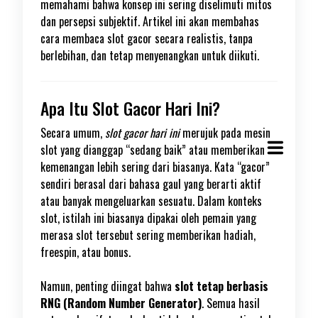
memahami bahwa konsep ini sering diselimuti mitos
dan persepsi subjektif. Artikel ini akan membahas
cara membaca slot gacor secara realistis, tanpa
berlebihan, dan tetap menyenangkan untuk diikuti.
Apa Itu Slot Gacor Hari Ini?
Secara umum,
slot gacor hari ini
merujuk pada mesin
slot yang dianggap “sedang baik” atau memberikan
kemenangan lebih sering dari biasanya. Kata “gacor”
sendiri berasal dari bahasa gaul yang berarti aktif
atau banyak mengeluarkan sesuatu. Dalam konteks
slot, istilah ini biasanya dipakai oleh pemain yang
merasa slot tersebut sering memberikan hadiah,
freespin, atau bonus.
Namun, penting diingat bahwa
slot tetap berbasis
RNG (Random Number Generator)
. Semua hasil