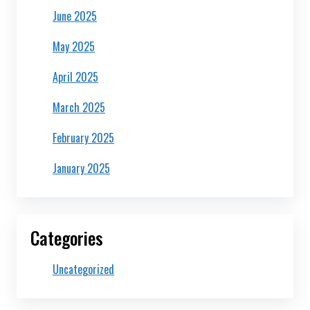
June 2025
May 2025
April 2025
March 2025
February 2025
January 2025
Categories
Uncategorized