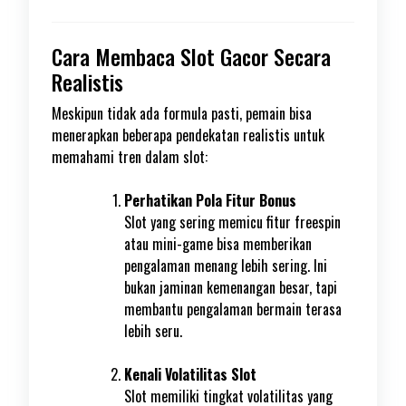
Cara Membaca Slot Gacor Secara
Realistis
Meskipun tidak ada formula pasti, pemain bisa
menerapkan beberapa pendekatan realistis untuk
memahami tren dalam slot:
Perhatikan Pola Fitur Bonus
Slot yang sering memicu fitur freespin
atau mini-game bisa memberikan
pengalaman menang lebih sering. Ini
bukan jaminan kemenangan besar, tapi
membantu pengalaman bermain terasa
lebih seru.
Kenali Volatilitas Slot
Slot memiliki tingkat volatilitas yang