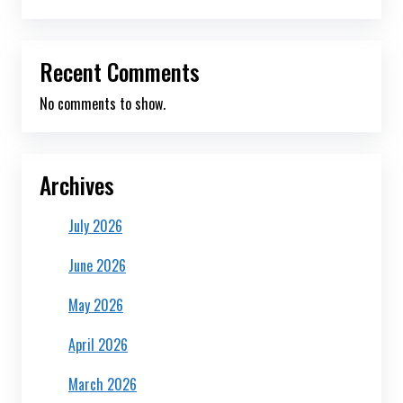
Recent Comments
No comments to show.
Archives
July 2026
June 2026
May 2026
April 2026
March 2026