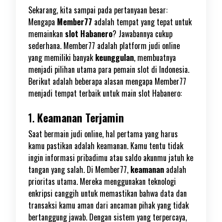
Sekarang, kita sampai pada pertanyaan besar:
Mengapa
Member77
adalah tempat yang tepat untuk
memainkan
slot Habanero
? Jawabannya cukup
sederhana. Member77 adalah platform judi online
yang memiliki banyak
keunggulan
, membuatnya
menjadi pilihan utama para pemain slot di Indonesia.
Berikut adalah beberapa alasan mengapa Member77
menjadi tempat terbaik untuk main slot Habanero:
1.
Keamanan Terjamin
Saat bermain judi online, hal pertama yang harus
kamu pastikan adalah keamanan. Kamu tentu tidak
ingin informasi pribadimu atau saldo akunmu jatuh ke
tangan yang salah. Di Member77,
keamanan
adalah
prioritas utama. Mereka menggunakan teknologi
enkripsi canggih untuk memastikan bahwa data dan
transaksi kamu aman dari ancaman pihak yang tidak
bertanggung jawab. Dengan sistem yang terpercaya,