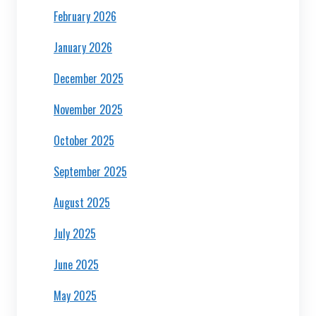
February 2026
January 2026
December 2025
November 2025
October 2025
September 2025
August 2025
July 2025
June 2025
May 2025