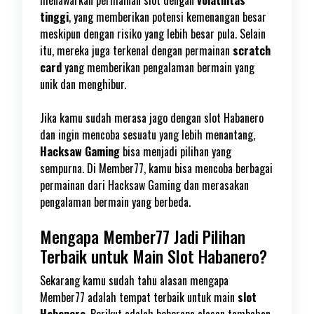
menawarkan permainan slot dengan
volatilitas
tinggi
, yang memberikan potensi kemenangan besar
meskipun dengan risiko yang lebih besar pula. Selain
itu, mereka juga terkenal dengan permainan
scratch
card
yang memberikan pengalaman bermain yang
unik dan menghibur.
Jika kamu sudah merasa jago dengan slot Habanero
dan ingin mencoba sesuatu yang lebih menantang,
Hacksaw Gaming
bisa menjadi pilihan yang
sempurna. Di Member77, kamu bisa mencoba berbagai
permainan dari Hacksaw Gaming dan merasakan
pengalaman bermain yang berbeda.
Mengapa Member77 Jadi Pilihan
Terbaik untuk Main Slot Habanero?
Sekarang kamu sudah tahu alasan mengapa
Member77 adalah tempat terbaik untuk main
slot