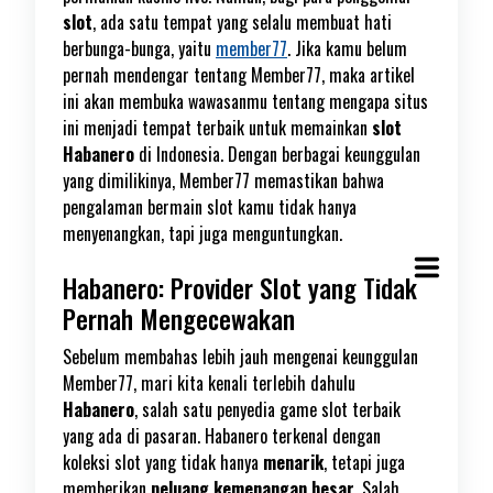
slot
, ada satu tempat yang selalu membuat hati
berbunga-bunga, yaitu
member77
. Jika kamu belum
pernah mendengar tentang Member77, maka artikel
ini akan membuka wawasanmu tentang mengapa situs
ini menjadi tempat terbaik untuk memainkan
slot
Habanero
di Indonesia. Dengan berbagai keunggulan
yang dimilikinya, Member77 memastikan bahwa
pengalaman bermain slot kamu tidak hanya
menyenangkan, tapi juga menguntungkan.
Habanero: Provider Slot yang Tidak
Pernah Mengecewakan
Sebelum membahas lebih jauh mengenai keunggulan
Member77, mari kita kenali terlebih dahulu
Habanero
, salah satu penyedia game slot terbaik
yang ada di pasaran. Habanero terkenal dengan
koleksi slot yang tidak hanya
menarik
, tetapi juga
memberikan
peluang kemenangan besar
. Salah