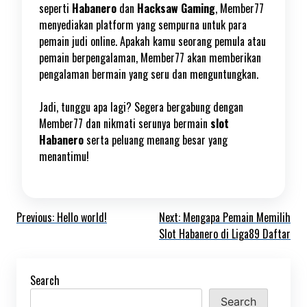
seperti
Habanero
dan
Hacksaw Gaming
, Member77
menyediakan platform yang sempurna untuk para
pemain judi online. Apakah kamu seorang pemula atau
pemain berpengalaman, Member77 akan memberikan
pengalaman bermain yang seru dan menguntungkan.
Jadi, tunggu apa lagi? Segera bergabung dengan
Member77 dan nikmati serunya bermain
slot
Habanero
serta peluang menang besar yang
menantimu!
Post
Previous:
Hello world!
Next:
Mengapa Pemain Memilih
Slot Habanero di Liga89 Daftar
navigation
Search
Search