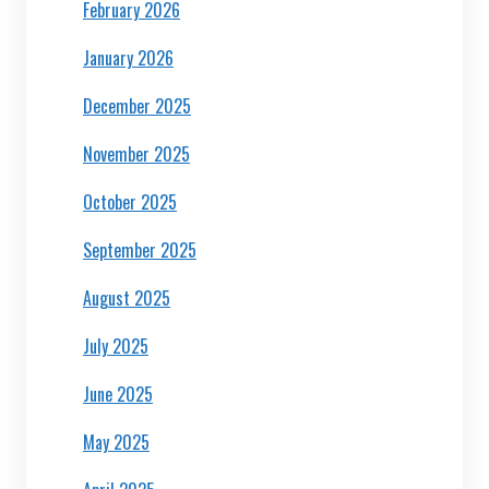
February 2026
January 2026
December 2025
November 2025
October 2025
September 2025
August 2025
July 2025
June 2025
May 2025