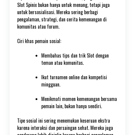
Slot Spinix bukan hanya untuk menang, tetapi juga
untuk bersosialisasi. Mereka sering berbagi
pengalaman, strategi, dan cerita kemenangan di
komunitas atau forum.
Ciri khas pemain sosial:
Membahas tips dan trik Slot dengan
teman atau komunitas.
Ikut turnamen online dan kompetisi
mingguan.
Menikmati momen kemenangan bersama
pemain lain, bukan hanya sendiri.
Tipe sosial ini sering menemukan keseruan ekstra
karena interaksi dan persaingan sehat. Mereka juga