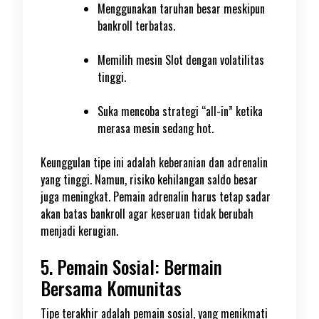
Menggunakan taruhan besar meskipun
bankroll terbatas.
Memilih mesin Slot dengan volatilitas
tinggi.
Suka mencoba strategi “all-in” ketika
merasa mesin sedang hot.
Keunggulan tipe ini adalah keberanian dan adrenalin
yang tinggi. Namun, risiko kehilangan saldo besar
juga meningkat. Pemain adrenalin harus tetap sadar
akan batas bankroll agar keseruan tidak berubah
menjadi kerugian.
5. Pemain Sosial: Bermain
Bersama Komunitas
Tipe terakhir adalah pemain sosial, yang menikmati