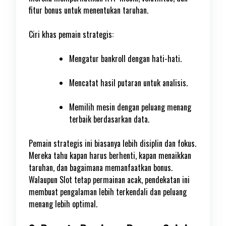
fitur bonus untuk menentukan taruhan.
Ciri khas pemain strategis:
Mengatur bankroll dengan hati-hati.
Mencatat hasil putaran untuk analisis.
Memilih mesin dengan peluang menang
terbaik berdasarkan data.
Pemain strategis ini biasanya lebih disiplin dan fokus.
Mereka tahu kapan harus berhenti, kapan menaikkan
taruhan, dan bagaimana memanfaatkan bonus.
Walaupun Slot tetap permainan acak, pendekatan ini
membuat pengalaman lebih terkendali dan peluang
menang lebih optimal.